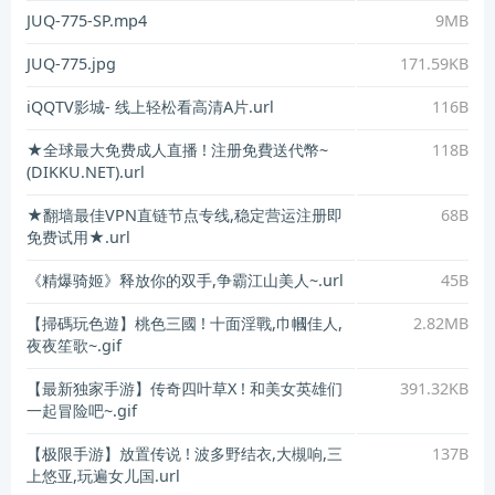
JUQ-775-SP.mp4
9MB
JUQ-775.jpg
171.59KB
iQQTV影城- 线上轻松看高清A片.url
116B
★全球最大免费成人直播 ! 注册免費送代幣~
118B
(DIKKU.NET).url
★翻墙最佳VPN直链节点专线,稳定营运注册即
68B
免费试用★.url
《精爆骑姬》释放你的双手,争霸江山美人~.url
45B
【掃碼玩色遊】桃色三國 ! 十面淫戰,巾幗佳人,
2.82MB
夜夜笙歌~.gif
【最新独家手游】传奇四叶草X ! 和美女英雄们
391.32KB
一起冒险吧~.gif
【极限手游】放置传说 ! 波多野结衣,大槻响,三
137B
上悠亚,玩遍女儿国.url