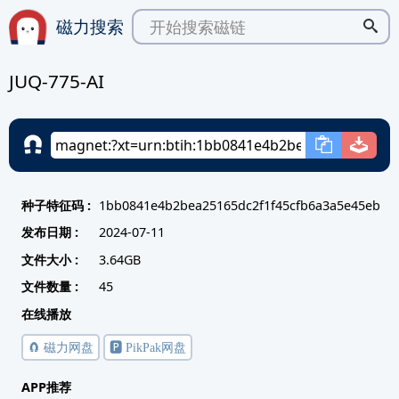
磁力搜索
JUQ-775-AI
种子特征码 :
1bb0841e4b2bea25165dc2f1f45cfb6a3a5e45eb
发布日期 :
2024-07-11
文件大小 :
3.64GB
文件数量 :
45
在线播放
🧲 磁力网盘
🅿️ PikPak网盘
APP推荐