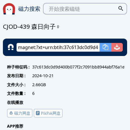
磁力搜索
CJOD-439 森日向子♀
种子特征码 :
37c613dc0d9d400b077f2c7091bb8944abf76a1e
发布日期 :
2024-10-21
文件大小 :
2.66GB
文件数量 :
6
在线播放
🧲 磁力网盘
🅿️ PikPak网盘
APP推荐