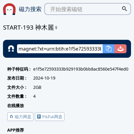
磁力搜索
START-193 神木麗♀
种子特征码 :
e1f5e72593333b929193b0bb8ac8560e547f4ed0
发布日期 :
2024-10-19
文件大小 :
2GB
文件数量 :
4
在线播放
🧲 磁力网盘
🅿️ PikPak网盘
APP推荐