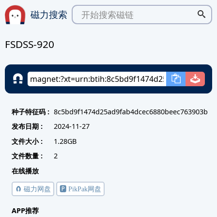
磁力搜索
FSDSS-920
种子特征码 :
8c5bd9f1474d25ad9fab4dcec6880beec763903b
发布日期 :
2024-11-27
文件大小 :
1.28GB
文件数量 :
2
在线播放
🧲 磁力网盘
🅿️ PikPak网盘
APP推荐