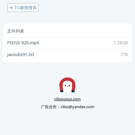
✈️ TG极搜搜索
文件列表
FSDSS-920.mp4
1.28GB
javsubs91.txt
77B
cilisousuo.com
广告合作：
ciliss@yandex.com