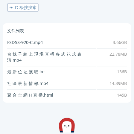
✈️ TG极搜搜索
文件列表
FSDSS-920-C.mp4
3.66GB
台 妹 子 線 上 現 場 直 播 各 式 花 式 表
22.78MB
演.mp4
最 新 位 址 獲 取.txt
136B
社 區 最 新 情 報.mp4
14.39MB
聚 合 全 網 H 直 播.html
145B