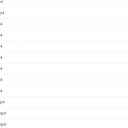
p4
p4
4
4
4
4
4
4
4
p4
mp4
mp4