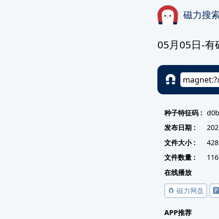
磁力搜
05月05日
种子特征码 :
d0b
发布日期 :
202
文件大小 :
428
文件数量 :
116
在线播放
🧲 磁力网盘

APP推荐