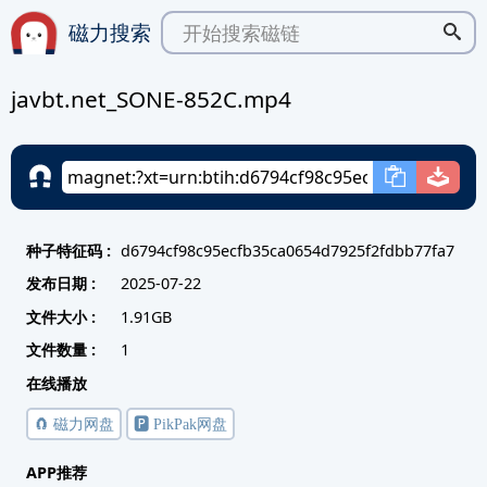
磁力搜索
javbt.net_SONE-852C.mp4
种子特征码 :
d6794cf98c95ecfb35ca0654d7925f2fdbb77fa7
发布日期 :
2025-07-22
文件大小 :
1.91GB
文件数量 :
1
在线播放
🧲 磁力网盘
🅿️ PikPak网盘
APP推荐