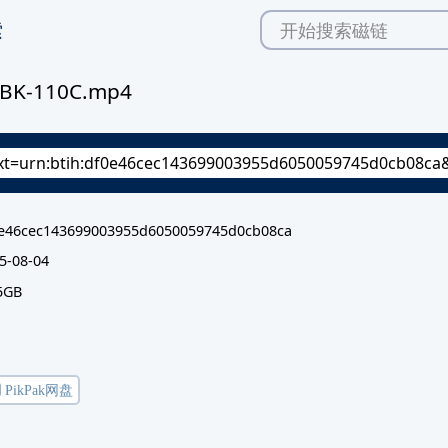
索
RBK-110C.mp4
e46cec143699003955d6050059745d0cb08ca
5-08-04
5GB
️ PikPak网盘