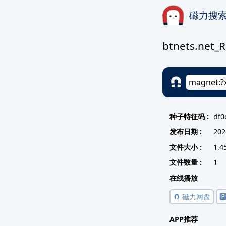
磁力搜
btnets.net_
种子特征码 :
df0
发布日期 :
202
文件大小 :
1.4
文件数量 :
1
在线播放
🧲 磁力网盘

APP推荐