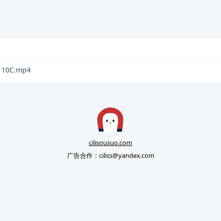
-110C.mp4
cilisousuo.com
广告合作：
ciliss@yandex.com