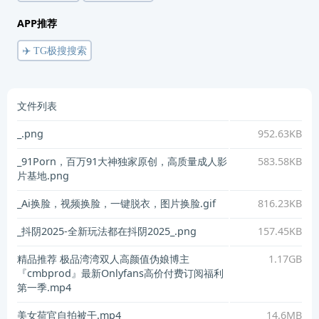
APP推荐
✈️ TG极搜搜索
文件列表
_.png
952.63KB
_91Porn，百万91大神独家原创，高质量成人影
583.58KB
片基地.png
_Ai换脸，视频换脸，一键脱衣，图片换脸.gif
816.23KB
_抖阴2025-全新玩法都在抖阴2025_.png
157.45KB
精品推荐 极品湾湾双人高颜值伪娘博主
1.17GB
『cmbprod』最新Onlyfans高价付费订阅福利
第一季.mp4
美女荷官自拍被干.mp4
14.6MB