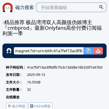
磁力搜索
-精品推荐 极品湾湾双人高颜值伪娘博主
『cmbprod』最新Onlyfans高价付费订阅福
利第一季
种子特征码 :
41a7fef13ac8f8dfb75cb13dd8e16b320f1e67b0
发布日期 :
2025-09-13
文件大小 :
10.55GB
文件数量 :
32
在线播放
🧲 磁力网盘
🅿️ PikPak网盘