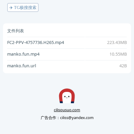
✈️ TG极搜搜索
文件列表
FC2-PPV-4757736.H265.mp4
223.43MB
manko.fun.mp4
10.55MB
manko.fun.url
42B
cilisousuo.com
广告合作：
ciliss@yandex.com