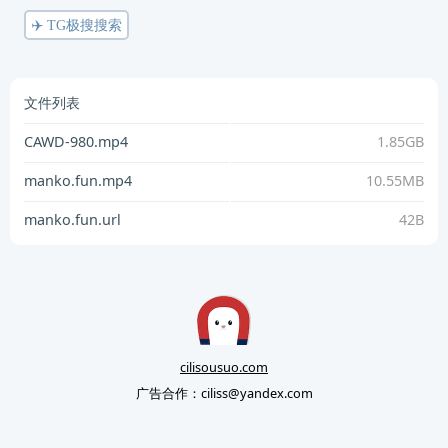
✈️ TG极搜搜索
文件列表
CAWD-980.mp4
1.85GB
manko.fun.mp4
10.55MB
manko.fun.url
42B
cilisousuo.com
广告合作：
ciliss@yandex.com