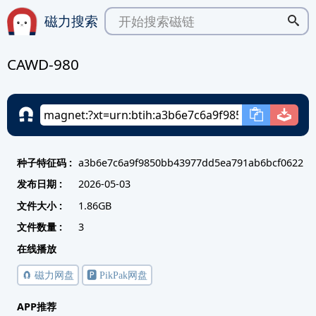
磁力搜索
CAWD-980
种子特征码 :
a3b6e7c6a9f9850bb43977dd5ea791ab6bcf0622
发布日期 :
2026-05-03
文件大小 :
1.86GB
文件数量 :
3
在线播放
🧲 磁力网盘
🅿️ PikPak网盘
APP推荐