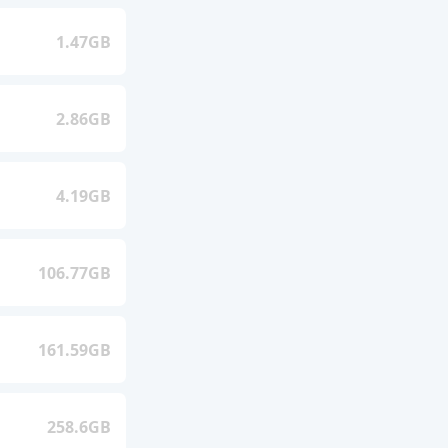
1.47GB
2.86GB
4.19GB
106.77GB
161.59GB
258.6GB